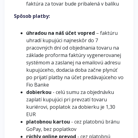
faktúra za tovar bude pribalená v balíku
Spôsob platby:
úhradou na náš účet vopred
– faktúru
uhradí kupujúci najneskôr do 7
pracovných dní od objednania tovaru na
základe proforma faktúry vygenerovanej
systémom a zaslanej na emailovú adresu
kupujúceho, dodacia doba začne plynúť
po prijatí platby na účet predávajúceho vo
Fio Banke
dobierkou
- celú sumu za objednávku
zaplatí kupujúci pri prevzatí tovaru
kuriérovi, poplatok za dobierku je 1,30
EUR
platobnou kartou
- cez platobnú bránu
GoPay, bez poplatkov
rýchly online prevod
- cez platobnú