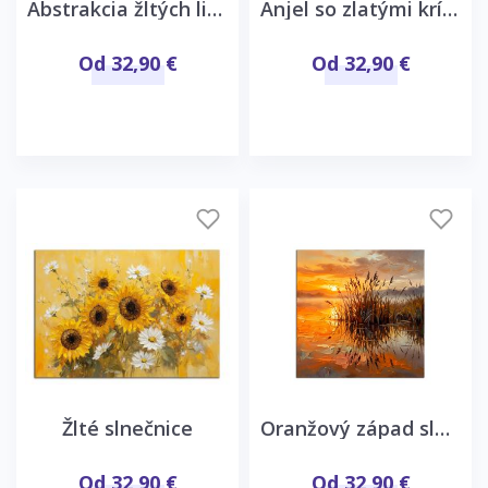
Abstrakcia žltých listov
Anjel so zlatými krídlami
Od 32,90 €
Od 32,90 €
Žlté slnečnice
Oranžový západ slnka
Od 32,90 €
Od 32,90 €