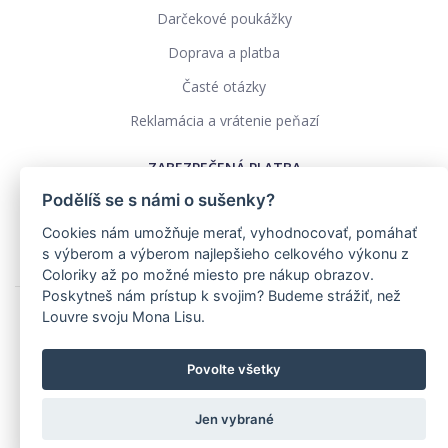
Darčekové poukážky
Doprava a platba
Časté otázky
Reklamácia a vrátenie peňazí
ZABEZPEČENÁ PLATBA
Podělíš se s námi o sušenky?
Cookies nám umožňuje merať, vyhodnocovať, pomáhať
s výberom a výberom najlepšieho celkového výkonu z
Coloriky až po možné miesto pre nákup obrazov.
Poskytneš nám prístup k svojim? Budeme strážiť, než
Louvre svoju Mona Lisu.
Ochrana osobných údajov
Obchodné podmienky
Povolte všetky
Realizace: pavelszabo.cz
Jen vybrané