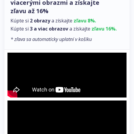
viacerými obrazmi a získajte
zľavu až 16%
Kúpte si
2 obrazy
a získajte
zľavu 8%.
Kúpte si
3 a viac obrazov
a získajte
zľavu 16%.
* zľava sa automaticky uplatní v košíku