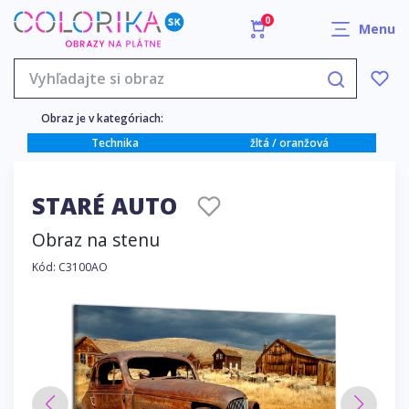
0
Menu
Obraz je v kategóriach:
Technika
žltá / oranžová
STARÉ AUTO
Obraz na stenu
Kód: C3100AO