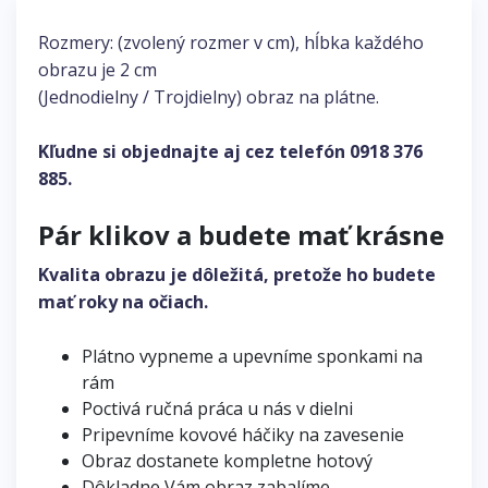
Rozmery: (zvolený rozmer v cm), hĺbka každého
obrazu je 2 cm
(Jednodielny / Trojdielny) obraz na plátne.
Kľudne si objednajte aj cez telefón
0918 376
885
.
Pár klikov a budete mať krásne
Kvalita obrazu je dôležitá, pretože ho budete
mať roky na očiach.
Plátno vypneme a upevníme sponkami na
rám
Poctivá ručná práca u nás v dielni
Pripevníme kovové háčiky na zavesenie
Obraz dostanete kompletne hotový
Dôkladne Vám obraz zabalíme