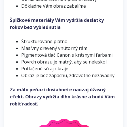
Dôkladne Vám obraz zabalíme
Špičkové materiály Vám vydržia desiatky
rokov bez vyblednutia
Štruktúrované plátno
Masívny drevený vnútorný rám
Pigmentová tlač Canon s krásnymi farbami
Povrch obrazu je matný, aby se neleskol
Potlačené sú aj okraje
Obraz je bez zápachu, zdravotne nezávadný
Za málo peňazí dosiahnete naozaj úžasný
efekt. Obrazy vydržia dlho krásne a budú Vám
robiť radosť.