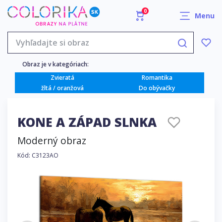
0
Menu
Obraz je v kategóriach:
Zvieratá
Romantika
žltá / oranžová
Do obývačky
KONE A ZÁPAD SLNKA
Moderný obraz
Kód: C3123AO