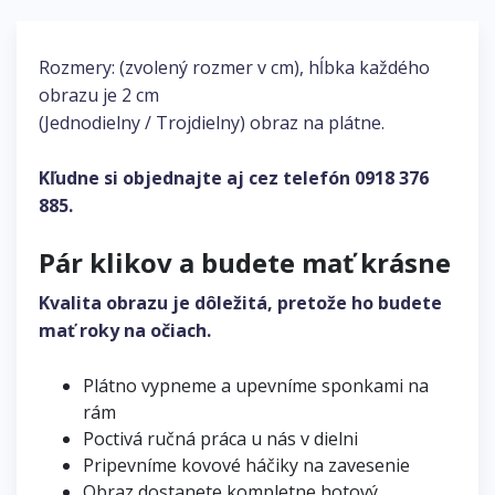
Rozmery: (zvolený rozmer v cm), hĺbka každého
obrazu je 2 cm
(Jednodielny / Trojdielny) obraz na plátne.
Kľudne si objednajte aj cez telefón
0918 376
885
.
Pár klikov a budete mať krásne
Kvalita obrazu je dôležitá, pretože ho budete
mať roky na očiach.
Plátno vypneme a upevníme sponkami na
rám
Poctivá ručná práca u nás v dielni
Pripevníme kovové háčiky na zavesenie
Obraz dostanete kompletne hotový