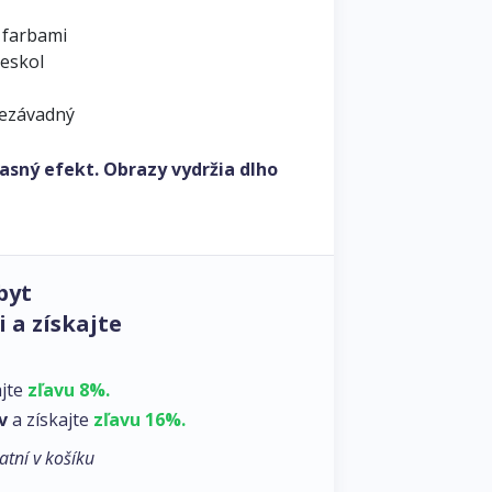
 farbami
leskol
nezávadný
asný efekt. Obrazy vydržia dlho
byt
 a získajte
ajte
zľavu 8%.
v
a získajte
zľavu 16%.
atní v košíku