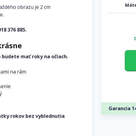
Máte
každého obrazu je 2 cm
e.
918 376 885
.
krásne
o budete mať roky na očiach.
kami na rám
senie
ý
Garancia 1
atky rokov bez vyblednutia