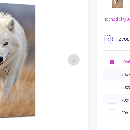
Jednodielny 
ZVO
40x
50x
60x
70x
80x