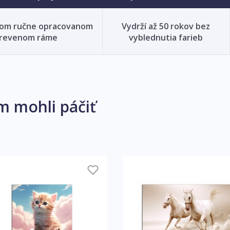
nom ručne opracovanom
Vydrží až 50 rokov bez
revenom ráme
vyblednutia farieb
m mohli páčiť