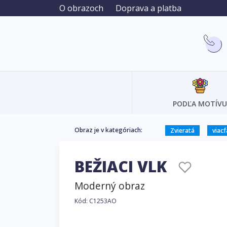
O obrazoch
Doprava a platba
PODĽA MOTÍVU
Obraz je v kategóriach:
Zvieratá
viac
BEŽIACI VLK
Moderný obraz
Kód: C1253AO