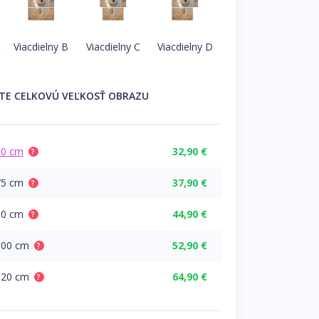
A
Viacdielny B
Viacdielny C
Viacdielny D
ĽTE
CELKOVÚ
VEĽKOSŤ OBRAZU
60 cm
32,90 €
?
75 cm
37,90 €
?
90 cm
44,90 €
?
100 cm
52,90 €
?
120 cm
64,90 €
?