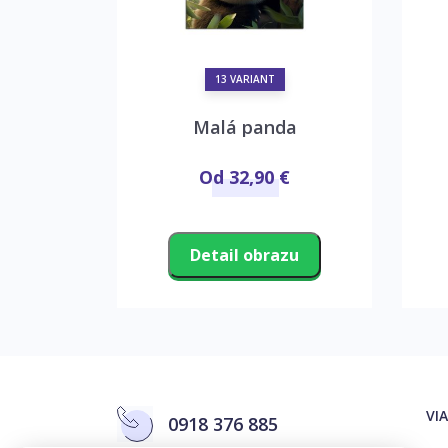
13 VARIANT
k
Malá panda
€
Od 32,90 €
zu
Detail obrazu
VI
0918 376 885