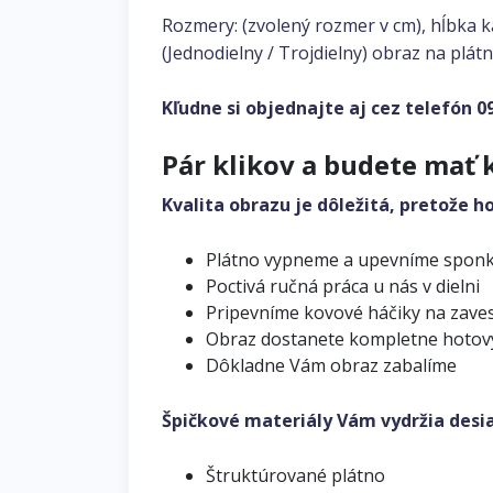
Rozmery: (zvolený rozmer v cm), hĺbka 
(Jednodielny / Trojdielny) obraz na plátn
Kľudne si objednajte aj cez telefón
0
Pár klikov a budete mať 
Kvalita obrazu je dôležitá, pretože h
Plátno vypneme a upevníme spon
Poctivá ručná práca u nás v dielni
Pripevníme kovové háčiky na zave
Obraz dostanete kompletne hotov
Dôkladne Vám obraz zabalíme
Špičkové materiály Vám vydržia desi
Štruktúrované plátno