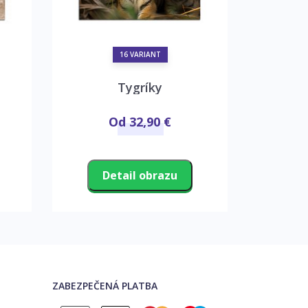
16 VARIANT
Tygríky
Mo
Od 32,90 €
Detail obrazu
D
ZABEZPEČENÁ PLATBA