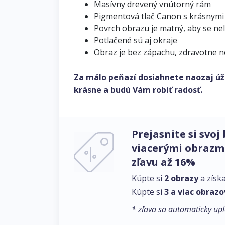
Masívny drevený vnútorný rám
Pigmentová tlač Canon s krásnymi
Povrch obrazu je matný, aby se ne
Potlačené sú aj okraje
Obraz je bez zápachu, zdravotne 
Za málo peňazí dosiahnete naozaj úž
krásne a budú Vám robiť radosť.
Prejasnite si svoj 
viacerými obrazmi
zľavu až 16%
Kúpte si
2 obrazy
a získ
Kúpte si
3 a viac obrazo
* zľava sa automaticky upl