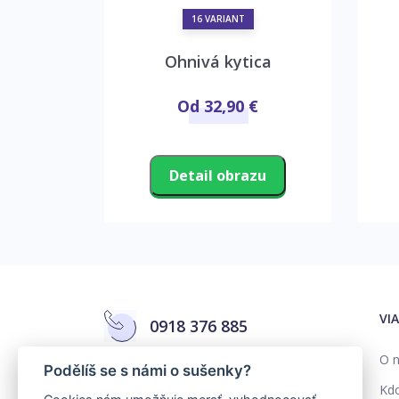
16 VARIANT
erku
Ohnivá kytica
€
Od 32,90 €
zu
Detail obrazu
VI
0918 376 885
O n
Podělíš se s námi o sušenky?
info@colorika.sk
Kd