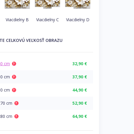
A
Viacdielny B
Viacdielny C
Viacdielny D
ĽTE
CELKOVÚ
VEĽKOSŤ OBRAZU
40 cm
32,90 €
?
50 cm
37,90 €
?
60 cm
44,90 €
?
x70 cm
52,90 €
?
x80 cm
64,90 €
?