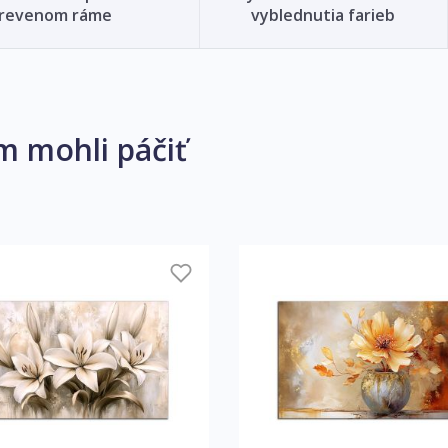
revenom ráme
vyblednutia farieb
m mohli páčiť