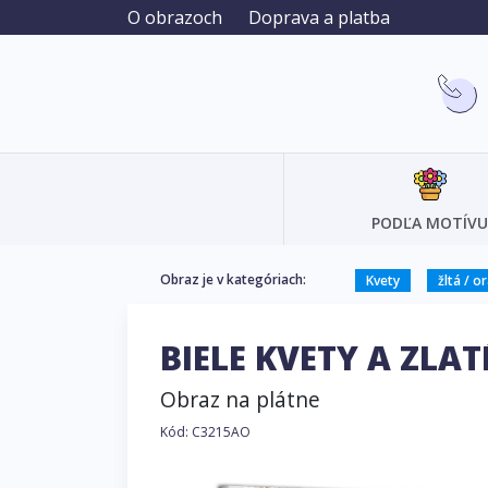
O obrazoch
Doprava a platba
PODĽA MOTÍVU
Obraz je v kategóriach:
Kvety
žltá / o
BIELE KVETY A ZLAT
Obraz na plátne
Kód: C3215AO