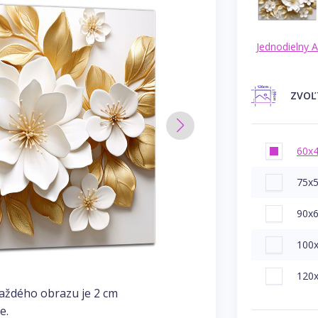
Jednodielny 
ZVO
60x
75x
90x
100
120
každého obrazu je 2 cm
e.