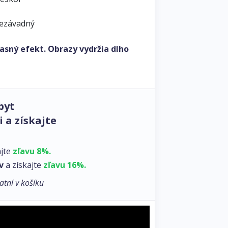
nezávadný
asný efekt. Obrazy vydržia dlho
byt
 a získajte
ajte
zľavu 8%.
v
a získajte
zľavu 16%.
atní v košíku