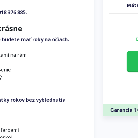
Máte
918 376 885
.
krásne
o budete mať roky na očiach.
kami na rám
senie
ý
atky rokov bez vyblednutia
Garancia 1
 farbami
leskol