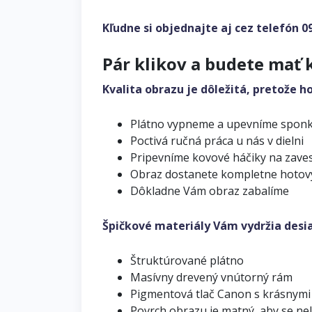
Kľudne si objednajte aj cez telefón
0
Pár klikov a budete mať 
Kvalita obrazu je dôležitá, pretože h
Plátno vypneme a upevníme spon
Poctivá ručná práca u nás v dielni
Pripevníme kovové háčiky na zave
Obraz dostanete kompletne hotov
Dôkladne Vám obraz zabalíme
Špičkové materiály Vám vydržia desi
Štruktúrované plátno
Masívny drevený vnútorný rám
Pigmentová tlač Canon s krásnymi
Povrch obrazu je matný, aby se ne