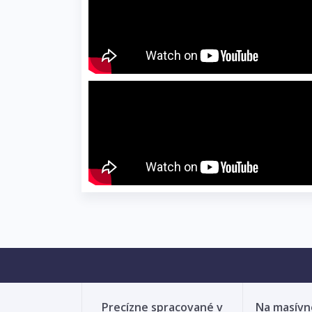
Precízne spracované v
Na masív