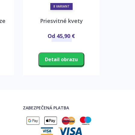
8 VARIANT
ze
Priesvitné kvety
Detail
Od 45,90 €
Detail obrazu
D
ZABEZPEČENÁ PLATBA