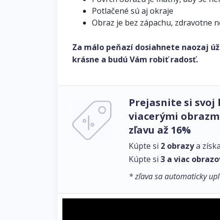
Potlačené sú aj okraje
Obraz je bez zápachu, zdravotne 
Za málo peňazí dosiahnete naozaj úž
krásne a budú Vám robiť radosť.
Prejasnite si svoj 
viacerými obrazmi
zľavu až 16%
Kúpte si
2 obrazy
a získ
Kúpte si
3 a viac obrazo
* zľava sa automaticky upl