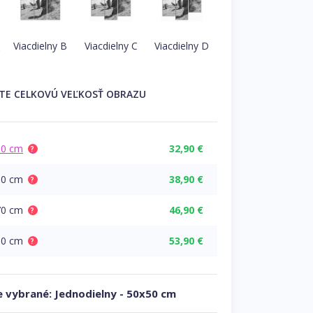
A
Viacdielny B
Viacdielny C
Viacdielny D
ĽTE
CELKOVÚ
VEĽKOSŤ OBRAZU
50 cm
32,90 €
?
60 cm
38,90 €
?
70 cm
46,90 €
?
80 cm
53,90 €
?
 vybrané:
Jednodielny
-
50x50 cm