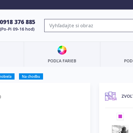
0918 376 885
(Po-Pi 09-16 hod)
PODĽA FARIEB
POD
nobiela
Na chodbu
ZVOĽ