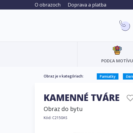
O obrazoch
Doprava a platba
PODĽA MOTÍVU
Obraz je v kategóriach:
Pamiatky
čier
KAMENNÉ TVÁRE
Obraz do bytu
Kód: C2150AS