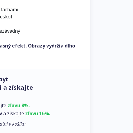
 farbami
leskol
nezávadný
asný efekt. Obrazy vydržia dlho
byt
 a získajte
ajte
zľavu 8%.
v
a získajte
zľavu 16%.
atní v košíku