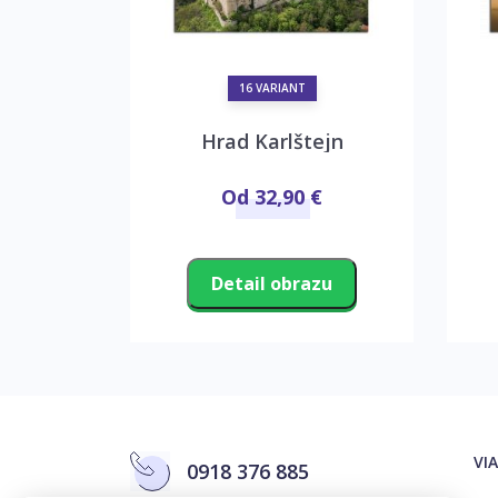
16 VARIANT
 veže
Hrad Karlštejn
€
Od 32,90 €
zu
Detail obrazu
VI
0918 376 885