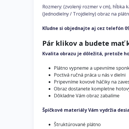
Rozmery: (zvolený rozmer v cm), hĺbka 
(Jednodielny / Trojdielny) obraz na plátn
Kľudne si objednajte aj cez telefón
0
Pár klikov a budete mať 
Kvalita obrazu je dôležitá, pretože h
Plátno vypneme a upevníme spon
Poctivá ručná práca u nás v dielni
Pripevníme kovové háčiky na zave
Obraz dostanete kompletne hotov
Dôkladne Vám obraz zabalíme
Špičkové materiály Vám vydržia desi
Štruktúrované plátno