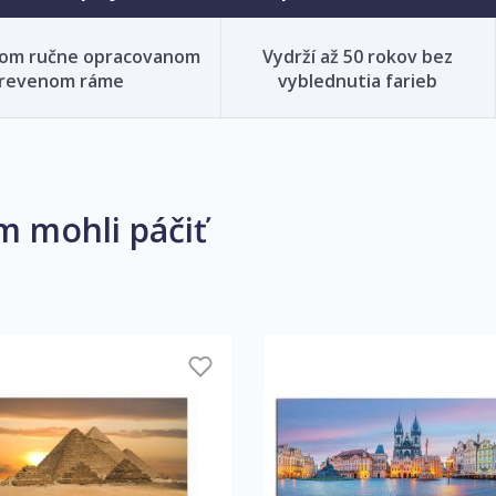
nom ručne opracovanom
Vydrží až 50 rokov bez
revenom ráme
vyblednutia farieb
m mohli páčiť