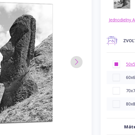
Jednodielny 
ZVO
50x
60x
70x
80x
Máte