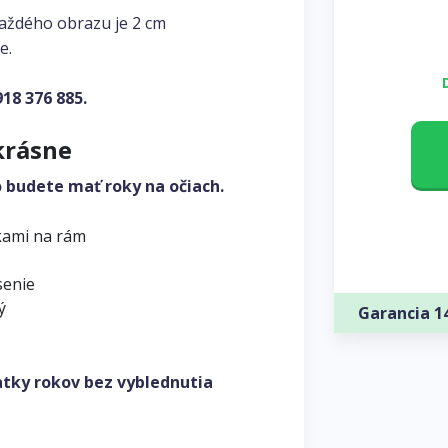
každého obrazu je 2 cm
e.
918 376 885
.
krásne
o budete mať roky na očiach.
kami na rám
senie
ý
Garancia 1
atky rokov bez vyblednutia