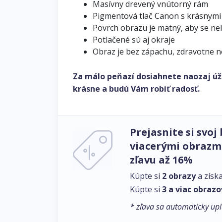
Masívny drevený vnútorný rám
Pigmentová tlač Canon s krásnymi
Povrch obrazu je matný, aby se ne
Potlačené sú aj okraje
Obraz je bez zápachu, zdravotne 
Za málo peňazí dosiahnete naozaj úž
krásne a budú Vám robiť radosť.
Prejasnite si svoj 
viacerými obrazmi
zľavu až 16%
Kúpte si
2 obrazy
a získ
Kúpte si
3 a viac obrazo
* zľava sa automaticky upl