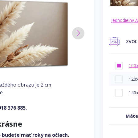
Jednodielny 
ZVO
100
120
každého obrazu je 2 cm
e.
140
918 376 885
.
Máte
krásne
o budete mať roky na očiach.