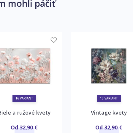
m mohli páčiť
16 VARIANT
13 VARIANT
Biele a ružové kvety
Vintage kvety
Od 32,90 €
Od 32,90 €