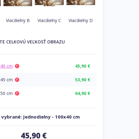
A
Viacdielny B
Viacdielny C
Viacdielny D
ĽTE
CELKOVÚ
VEĽKOSŤ OBRAZU
x40 cm
45,90 €
?
x45 cm
53,90 €
?
x50 cm
64,90 €
?
 vybrané:
Jednodielny
-
100x40 cm
45,90
€