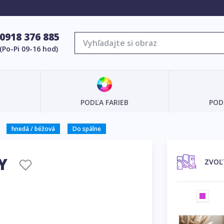
0918 376 885
(Po-Pi 09-16 hod)
PODĽA FARIEB
POD
hnedá / béžová
Do spálne
TY
ZVOĽ