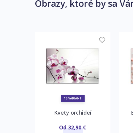
Obrazy, ktoré by sa Vá
16 VARIANT
ukcia
Kvety orchideí
€
Od 32,90 €