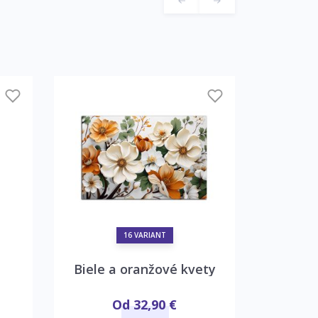
16 VARIANT
Biele a oranžové kvety
Mak
Od 32,90 €