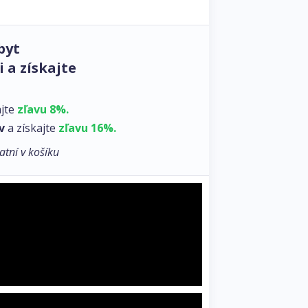
byt
 a získajte
ajte
zľavu 8%.
v
a získajte
zľavu 16%.
atní v košíku