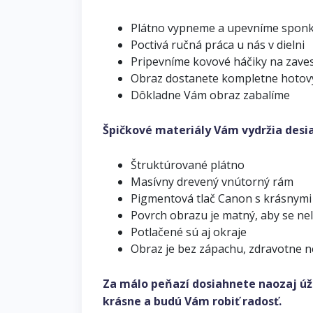
Plátno vypneme a upevníme spon
Poctivá ručná práca u nás v dielni
Pripevníme kovové háčiky na zave
Obraz dostanete kompletne hotov
Dôkladne Vám obraz zabalíme
Špičkové materiály Vám vydržia desi
Štruktúrované plátno
Masívny drevený vnútorný rám
Pigmentová tlač Canon s krásnymi
Povrch obrazu je matný, aby se ne
Potlačené sú aj okraje
Obraz je bez zápachu, zdravotne 
Za málo peňazí dosiahnete naozaj úž
krásne a budú Vám robiť radosť.