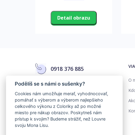
zu
Detail obrazu
VI
0918 376 885
O n
Podělíš se s námi o sušenky?
info@colorika.sk
Kd
Cookies nám umožňuje merať, vyhodnocovať,
pomáhať s výberom a výberom najlepšieho
Ako
celkového výkonu z Coloriky až po možné
Kon
miesto pre nákup obrazov. Poskytneš nám
prístup k svojim? Budeme strážiť, než Louvre
svoju Mona Lisu.