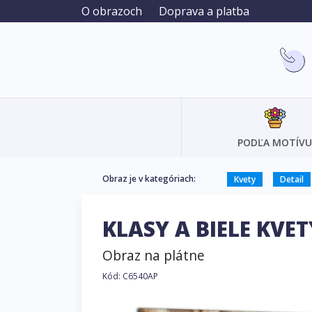
O obrazoch
Doprava a platba
PODĽA MOTÍVU
Obraz je v kategóriach:
Kvety
Detail
KLASY A BIELE KVE
Obraz na plátne
Kód: C6540AP