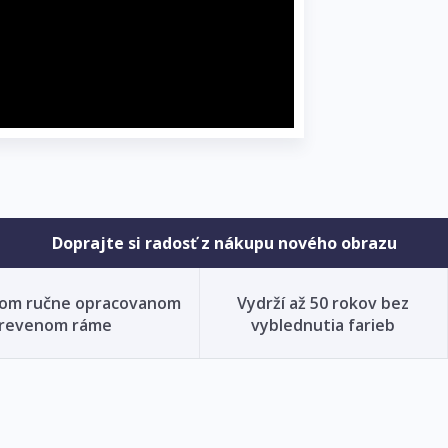
Doprajte si radosť z nákupu nového obrazu
nom ručne opracovanom
Vydrží až 50 rokov bez
revenom ráme
vyblednutia farieb