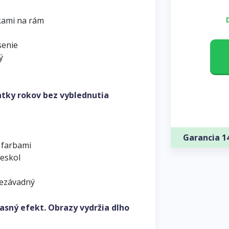
kami na rám
senie
ý
atky rokov bez vyblednutia
Garancia 1
 farbami
leskol
nezávadný
asný efekt. Obrazy vydržia dlho