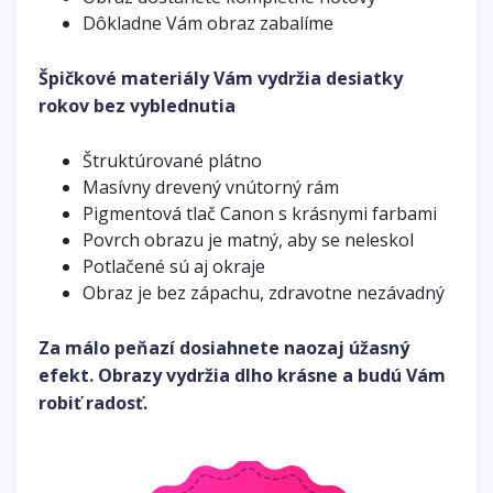
Dôkladne Vám obraz zabalíme
Špičkové materiály Vám vydržia desiatky
rokov bez vyblednutia
Štruktúrované plátno
Masívny drevený vnútorný rám
Pigmentová tlač Canon s krásnymi farbami
Povrch obrazu je matný, aby se neleskol
Potlačené sú aj okraje
Obraz je bez zápachu, zdravotne nezávadný
Za málo peňazí dosiahnete naozaj úžasný
efekt. Obrazy vydržia dlho krásne a budú Vám
robiť radosť.