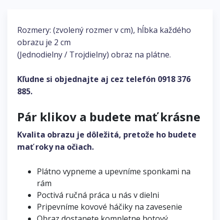
Rozmery: (zvolený rozmer v cm), hĺbka každého
obrazu je 2 cm
(Jednodielny / Trojdielny) obraz na plátne.
Kľudne si objednajte aj cez telefón
0918 376
885
.
Pár klikov a budete mať krásne
Kvalita obrazu je dôležitá, pretože ho budete
mať roky na očiach.
Plátno vypneme a upevníme sponkami na
rám
Poctivá ručná práca u nás v dielni
Pripevníme kovové háčiky na zavesenie
Obraz dostanete kompletne hotový