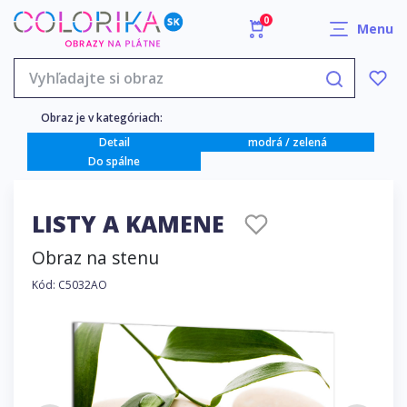
0
Menu
Obraz je v kategóriach:
Detail
modrá / zelená
Do spálne
LISTY A KAMENE
Obraz na stenu
Kód: C5032AO