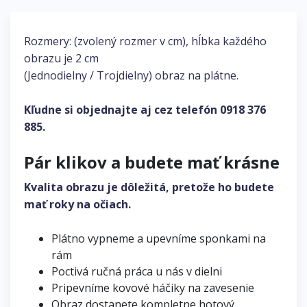
Rozmery: (zvolený rozmer v cm), hĺbka každého
obrazu je 2 cm
(Jednodielny / Trojdielny) obraz na plátne.
Kľudne si objednajte aj cez telefón
0918 376
885
.
Pár klikov a budete mať krásne
Kvalita obrazu je dôležitá, pretože ho budete
mať roky na očiach.
Plátno vypneme a upevníme sponkami na
rám
Poctivá ručná práca u nás v dielni
Pripevníme kovové háčiky na zavesenie
Obraz dostanete kompletne hotový