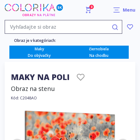
0
Menu
Obraz je v kategóriach:
Maky
čiernobiela
Do obývačky
Na chodbu
MAKY NA POLI
Obraz na stenu
Kód: C2048AO