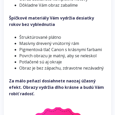
Dôkladne Vám obraz zabalíme
Špičkové materiály Vám vydržia desiatky
rokov bez vyblednutia
Štruktúrované plátno
Masívny drevený vnútorný rám
Pigmentová tlač Canon s krásnymi farbami
Povrch obrazu je matný, aby se neleskol
Potlačené sú aj okraje
Obraz je bez zápachu, zdravotne nezávadný
Za málo peňazí dosiahnete naozaj úžasný
efekt. Obrazy vydržia dlho krásne a budú Vám
robiť radosť.