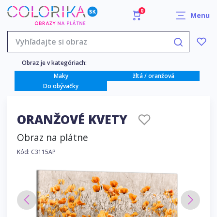
0
Menu
Obraz je v kategóriach:
Maky
žltá / oranžová
Do obývačky
ORANŽOVÉ KVETY
Obraz na plátne
Kód: C3115AP