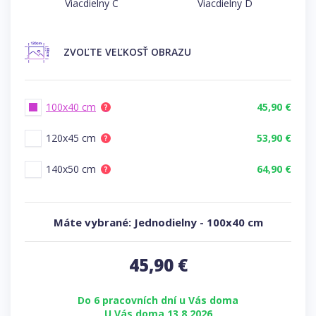
Viacdielny C
Viacdielny D
ZVOĽTE
VEĽKOSŤ OBRAZU
100x40 cm
45,90 €
?
120x45 cm
53,90 €
?
140x50 cm
64,90 €
?
Máte vybrané:
Jednodielny
-
100x40 cm
45,90
€
Do 6 pracovních dní u Vás doma
U Vás doma 13.8.2026