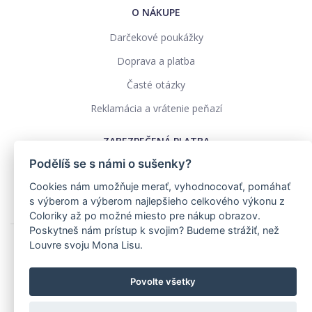
O NÁKUPE
Darčekové poukážky
Doprava a platba
Časté otázky
Reklamácia a vrátenie peňazí
ZABEZPEČENÁ PLATBA
Podělíš se s námi o sušenky?
Cookies nám umožňuje merať, vyhodnocovať, pomáhať
s výberom a výberom najlepšieho celkového výkonu z
Coloriky až po možné miesto pre nákup obrazov.
Poskytneš nám prístup k svojim? Budeme strážiť, než
Louvre svoju Mona Lisu.
Ochrana osobných údajov
Obchodné podmienky
Povolte všetky
Realizace: pavelszabo.cz