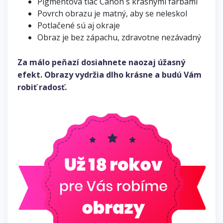
Pigmentová tlač Canon s krásnymi farbami
Povrch obrazu je matný, aby se neleskol
Potlačené sú aj okraje
Obraz je bez zápachu, zdravotne nezávadný
Za málo peňazí dosiahnete naozaj úžasný
efekt. Obrazy vydržia dlho krásne a budú Vám
robiť radosť.