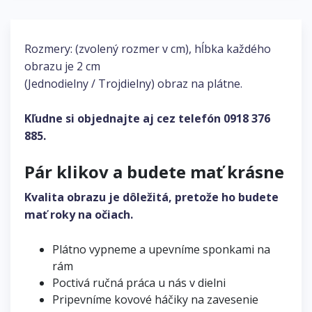
Rozmery: (zvolený rozmer v cm), hĺbka každého
obrazu je 2 cm
(Jednodielny / Trojdielny) obraz na plátne.
Kľudne si objednajte aj cez telefón
0918 376
885
.
Pár klikov a budete mať krásne
Kvalita obrazu je dôležitá, pretože ho budete
mať roky na očiach.
Plátno vypneme a upevníme sponkami na
rám
Poctivá ručná práca u nás v dielni
Pripevníme kovové háčiky na zavesenie