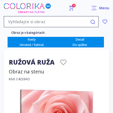
0
Menu
Obraz je v kategóriach:
Kvety
Detail
červená / fialová
Do spálne
RUŽOVÁ RUŽA
Obraz na stenu
Kód: C4233AO