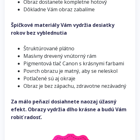
Obraz dostanete kompletne hotový
Dôkladne Vám obraz zabalíme
Špičkové materiály Vám vydržia desiatky
rokov bez vyblednutia
Štruktúrované plátno
Masívny drevený vnútorný rám
Pigmentová tlač Canon s krásnymi farbami
Povrch obrazu je matný, aby se neleskol
Potlačené sú aj okraje
Obraz je bez zápachu, zdravotne nezávadný
Za málo peňazí dosiahnete naozaj úžasný
efekt. Obrazy vydržia dlho krásne a budú Vám
robiť radosť.