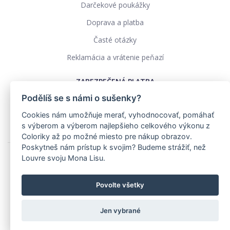
Darčekové poukážky
Doprava a platba
Časté otázky
Reklamácia a vrátenie peňazí
ZABEZPEČENÁ PLATBA
Podělíš se s námi o sušenky?
Cookies nám umožňuje merať, vyhodnocovať, pomáhať
s výberom a výberom najlepšieho celkového výkonu z
Coloriky až po možné miesto pre nákup obrazov.
Poskytneš nám prístup k svojim? Budeme strážiť, než
Louvre svoju Mona Lisu.
Ochrana osobných údajov
Obchodné podmienky
Povolte všetky
Realizace: pavelszabo.cz
Jen vybrané