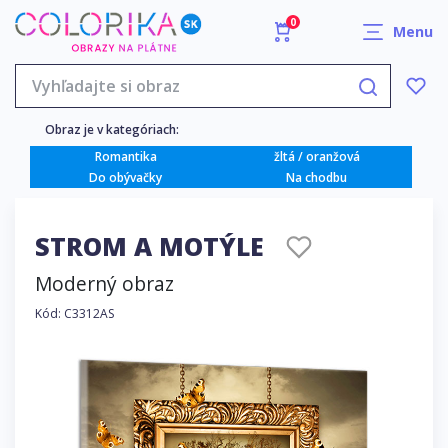
0
Menu
Obraz je v kategóriach:
Romantika
žltá / oranžová
Do obývačky
Na chodbu
STROM A MOTÝLE
Moderný obraz
Kód: C3312AS