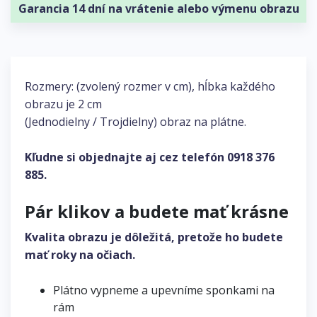
Garancia 14 dní na vrátenie alebo výmenu obrazu
Rozmery: (zvolený rozmer v cm), hĺbka každého
obrazu je 2 cm
(Jednodielny / Trojdielny) obraz na plátne.
Kľudne si objednajte aj cez telefón
0918 376
885
.
Pár klikov a budete mať krásne
Kvalita obrazu je dôležitá, pretože ho budete
mať roky na očiach.
Plátno vypneme a upevníme sponkami na
rám