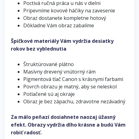
Poctivá ručná práca u nás v dielni
Pripevníme kovové háčiky na zavesenie
Obraz dostanete kompletne hotový
Dôkladne Vám obraz zabalíme
Špičkové materiály Vám vydržia desiatky
rokov bez vyblednutia
Štruktúrované plátno
Masívny drevený vnútorný rám
Pigmentová tlač Canon s krásnymi farbami
Povrch obrazu je matný, aby se neleskol
Potlačené sú aj okraje
Obraz je bez zápachu, zdravotne nezávadný
Za málo peňazí dosiahnete naozaj úžasný
efekt. Obrazy vydržia dlho krásne a budú Vám
robiť radosť.