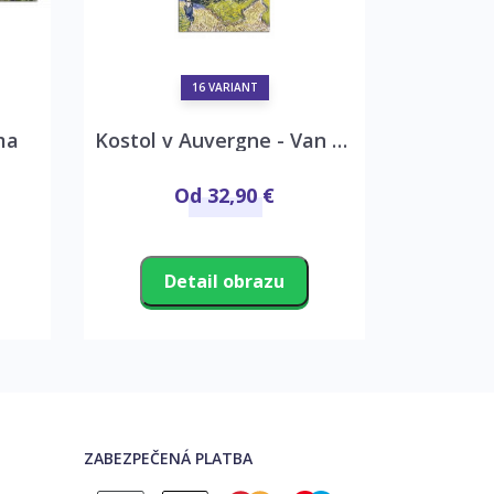
16 VARIANT
ma
Kostol v Auvergne - Van Gogh
Strom 
Od 32,90 €
Detail obrazu
D
ZABEZPEČENÁ PLATBA