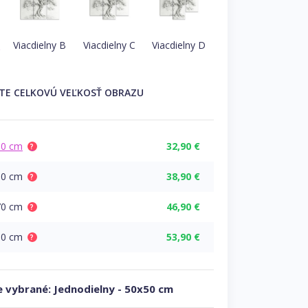
A
Viacdielny B
Viacdielny C
Viacdielny D
ĽTE
CELKOVÚ
VEĽKOSŤ OBRAZU
50 cm
32,90 €
?
60 cm
38,90 €
?
70 cm
46,90 €
?
80 cm
53,90 €
?
 vybrané:
Jednodielny
-
50x50 cm