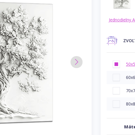
Jednodielny 
ZVO
50x
60x
70x
80x
Máte