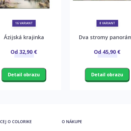
16 VARIANT
8 VARIANT
Ázijská krajinka
Dva stromy panorá
Od 32,90 €
Od 45,90 €
Detail obrazu
Detail obrazu
ACEJ O COLORIKE
O NÁKUPE