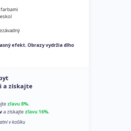
 farbami
leskol
nezávadný
asný efekt. Obrazy vydržia dlho
byt
 a získajte
ajte
zľavu 8%.
v
a získajte
zľavu 16%.
atní v košíku