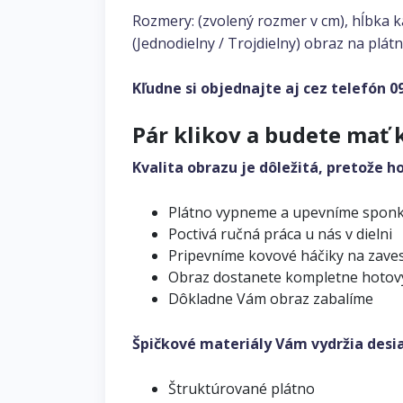
Rozmery: (zvolený rozmer v cm), hĺbka 
(Jednodielny / Trojdielny) obraz na plátn
Kľudne si objednajte aj cez telefón
0
Pár klikov a budete mať 
Kvalita obrazu je dôležitá, pretože h
Plátno vypneme a upevníme spon
Poctivá ručná práca u nás v dielni
Pripevníme kovové háčiky na zave
Obraz dostanete kompletne hotov
Dôkladne Vám obraz zabalíme
Špičkové materiály Vám vydržia desi
Štruktúrované plátno