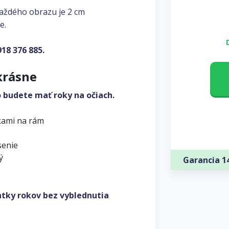
každého obrazu je 2 cm
e.
918 376 885
.
krásne
o budete mať roky na očiach.
kami na rám
senie
ý
Garancia 1
atky rokov bez vyblednutia