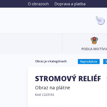
O obrazoch
Doprava a platba
PODĽA MOTÍVU
Obraz je v kategóriach:
Reprodukcie
STROMOVÝ RELIÉF
Obraz na plátne
Kód: C2237AS