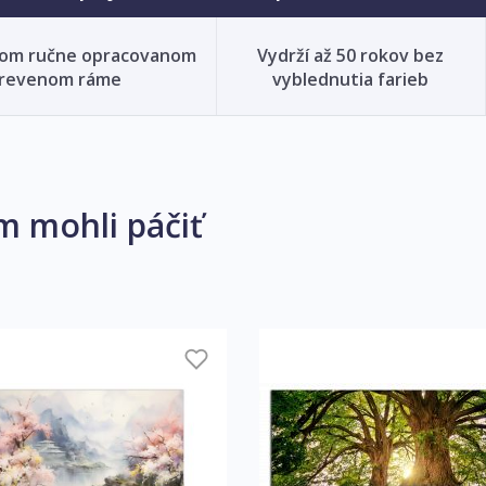
nom ručne opracovanom
Vydrží až 50 rokov bez
revenom ráme
vyblednutia farieb
m mohli páčiť