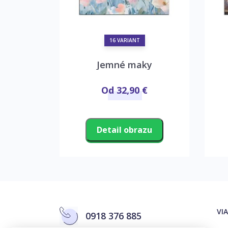
16 VARIANT
 Gogh
Jemné maky
€
Od 32,90 €
zu
Detail obrazu
VI
0918 376 885