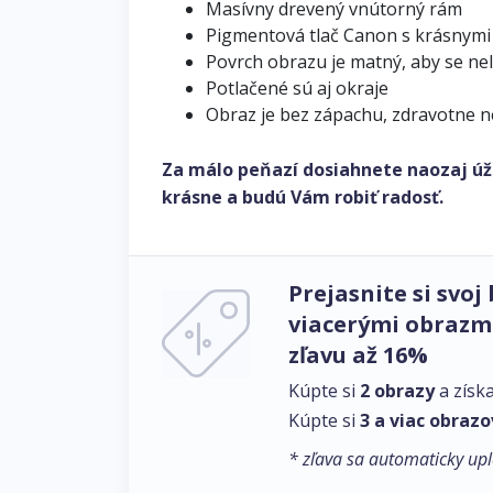
Masívny drevený vnútorný rám
Pigmentová tlač Canon s krásnymi
Povrch obrazu je matný, aby se ne
Potlačené sú aj okraje
Obraz je bez zápachu, zdravotne 
Za málo peňazí dosiahnete naozaj úž
krásne a budú Vám robiť radosť.
Prejasnite si svoj 
viacerými obrazmi
zľavu až 16%
Kúpte si
2 obrazy
a získ
Kúpte si
3 a viac obrazo
* zľava sa automaticky upl