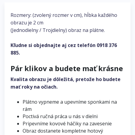
Rozmery: (zvolený rozmer v cm), hĺbka každého
obrazu je 2 cm
(Jednodielny / Trojdielny) obraz na plátne.
Kľudne si objednajte aj cez telefón
0918 376
885
.
Pár klikov a budete mať krásne
Kvalita obrazu je dôležitá, pretože ho budete
mať roky na očiach.
Plátno vypneme a upevníme sponkami na
rám
Poctivá ručná práca u nás v dielni
Pripevníme kovové háčiky na zavesenie
Obraz dostanete kompletne hotový