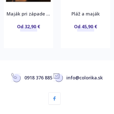
Maják pri západe slnka
Pláž a maják
Od 32,90 €
Od 45,90 €
0918 376 885
info@colorika.sk