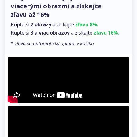
viacerými obrazmi a získajte
zľavu až 16%
Kúpte si
2 obrazy
a získajte
zľavu 8%.
Kúpte si
3 a viac obrazov
a získajte
zľavu 16%.
* zľava sa automaticky uplatní v košíku