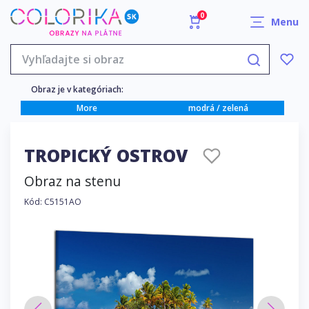
0
Menu
Obraz je v kategóriach:
More
modrá / zelená
TROPICKÝ OSTROV
Obraz na stenu
Kód: C5151AO