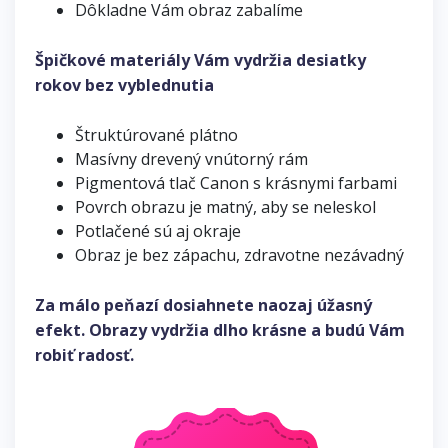
Dôkladne Vám obraz zabalíme
Špičkové materiály Vám vydržia desiatky
rokov bez vyblednutia
Štruktúrované plátno
Masívny drevený vnútorný rám
Pigmentová tlač Canon s krásnymi farbami
Povrch obrazu je matný, aby se neleskol
Potlačené sú aj okraje
Obraz je bez zápachu, zdravotne nezávadný
Za málo peňazí dosiahnete naozaj úžasný
efekt. Obrazy vydržia dlho krásne a budú Vám
robiť radosť.