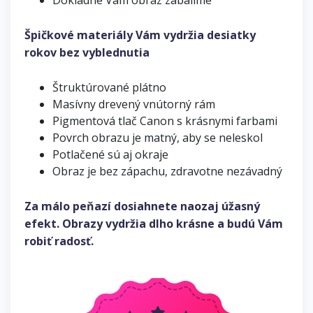
Dôkladne Vám obraz zabalíme
Špičkové materiály Vám vydržia desiatky
rokov bez vyblednutia
Štruktúrované plátno
Masívny drevený vnútorný rám
Pigmentová tlač Canon s krásnymi farbami
Povrch obrazu je matný, aby se neleskol
Potlačené sú aj okraje
Obraz je bez zápachu, zdravotne nezávadný
Za málo peňazí dosiahnete naozaj úžasný
efekt. Obrazy vydržia dlho krásne a budú Vám
robiť radosť.