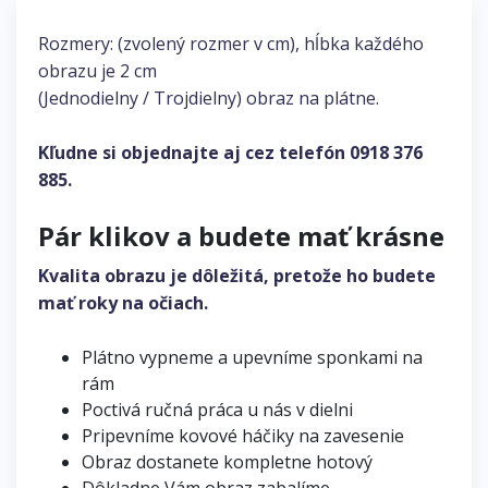
Rozmery: (zvolený rozmer v cm), hĺbka každého
obrazu je 2 cm
(Jednodielny / Trojdielny) obraz na plátne.
Kľudne si objednajte aj cez telefón
0918 376
885
.
Pár klikov a budete mať krásne
Kvalita obrazu je dôležitá, pretože ho budete
mať roky na očiach.
Plátno vypneme a upevníme sponkami na
rám
Poctivá ručná práca u nás v dielni
Pripevníme kovové háčiky na zavesenie
Obraz dostanete kompletne hotový