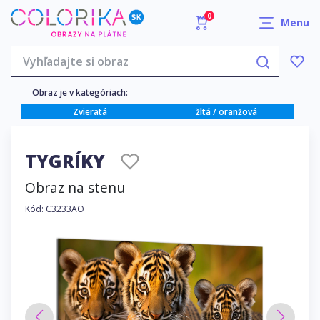
0
Menu
Obraz je v kategóriach:
Zvieratá
žltá / oranžová
TYGRÍKY
Obraz na stenu
Kód: C3233AO