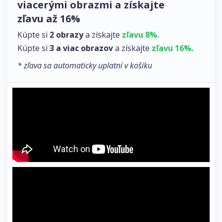
viacerými obrazmi a získajte
zľavu až 16%
Kúpte si
2 obrazy
a získajte
zľavu 8%.
Kúpte si
3 a viac obrazov
a získajte
zľavu 16%.
* zľava sa automaticky uplatní v košíku