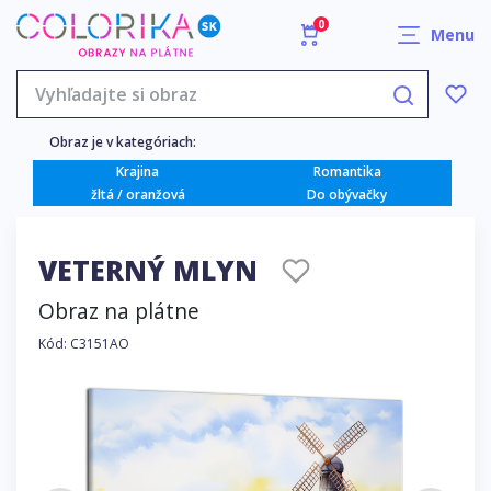
0
Menu
Obraz je v kategóriach:
Krajina
Romantika
žltá / oranžová
Do obývačky
VETERNÝ MLYN
Obraz na plátne
Kód: C3151AO