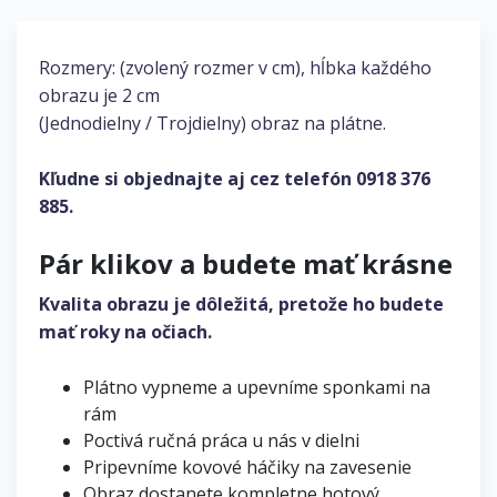
Rozmery: (zvolený rozmer v cm), hĺbka každého
obrazu je 2 cm
(Jednodielny / Trojdielny) obraz na plátne.
Kľudne si objednajte aj cez telefón
0918 376
885
.
Pár klikov a budete mať krásne
Kvalita obrazu je dôležitá, pretože ho budete
mať roky na očiach.
Plátno vypneme a upevníme sponkami na
rám
Poctivá ručná práca u nás v dielni
Pripevníme kovové háčiky na zavesenie
Obraz dostanete kompletne hotový