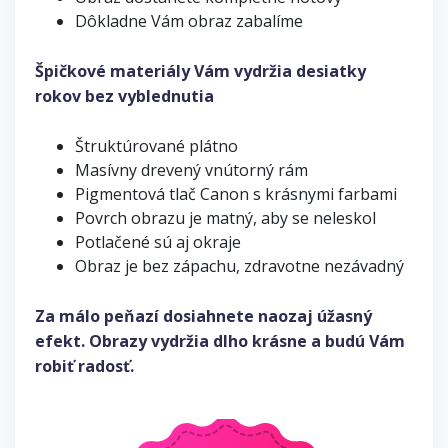
Dôkladne Vám obraz zabalíme
Špičkové materiály Vám vydržia desiatky
rokov bez vyblednutia
Štruktúrované plátno
Masívny drevený vnútorný rám
Pigmentová tlač Canon s krásnymi farbami
Povrch obrazu je matný, aby se neleskol
Potlačené sú aj okraje
Obraz je bez zápachu, zdravotne nezávadný
Za málo peňazí dosiahnete naozaj úžasný
efekt. Obrazy vydržia dlho krásne a budú Vám
robiť radosť.