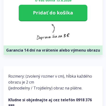
U Vás doma 13.8.2026
Pridať do košíka
Garancia 14 dní na vrátenie alebo výmenu obrazu
Rozmery: (zvolený rozmer v cm), hĺbka každého
obrazu je 2 cm
(Jednodielny / Trojdielny) obraz na plátne.
Kľudne si objednajte aj cez telefón
0918 376
885
.