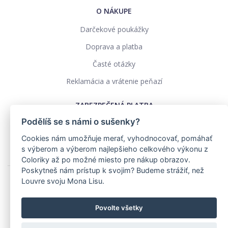
O NÁKUPE
Darčekové poukážky
Doprava a platba
Časté otázky
Reklamácia a vrátenie peňazí
ZABEZPEČENÁ PLATBA
Podělíš se s námi o sušenky?
Cookies nám umožňuje merať, vyhodnocovať, pomáhať
s výberom a výberom najlepšieho celkového výkonu z
Coloriky až po možné miesto pre nákup obrazov.
Poskytneš nám prístup k svojim? Budeme strážiť, než
Louvre svoju Mona Lisu.
Ochrana osobných údajov
Obchodné podmienky
Povolte všetky
Realizace: pavelszabo.cz