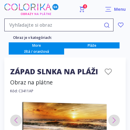
0
Menu
Obraz je v kategóriach:
More
Pláže
žltá / oranžová
ZÁPAD SLNKA NA PLÁŽI
Obraz na plátne
Kód: C3411AP