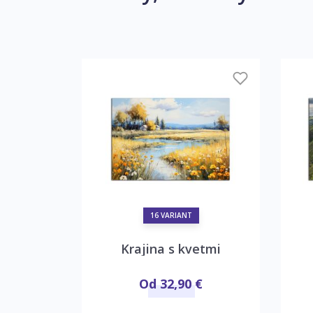
16 VARIANT
Vodopád
Krajina s kvetmi
€
Od 32,90 €