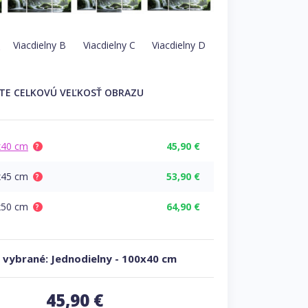
A
Viacdielny B
Viacdielny C
Viacdielny D
ĽTE
CELKOVÚ
VEĽKOSŤ OBRAZU
x40 cm
45,90 €
?
x45 cm
53,90 €
?
x50 cm
64,90 €
?
 vybrané:
Jednodielny
-
100x40 cm
45,90
€