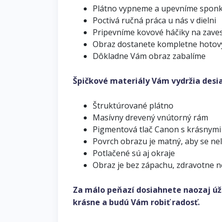
Plátno vypneme a upevníme spon
Poctivá ručná práca u nás v dielni
Pripevníme kovové háčiky na zave
Obraz dostanete kompletne hotov
Dôkladne Vám obraz zabalíme
Špičkové materiály Vám vydržia desi
Štruktúrované plátno
Masívny drevený vnútorný rám
Pigmentová tlač Canon s krásnymi
Povrch obrazu je matný, aby se ne
Potlačené sú aj okraje
Obraz je bez zápachu, zdravotne 
Za málo peňazí dosiahnete naozaj úž
krásne a budú Vám robiť radosť.