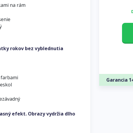
kami na rám
senie
ý
atky rokov bez vyblednutia
 farbami
Garancia 1
leskol
nezávadný
asný efekt. Obrazy vydržia dlho