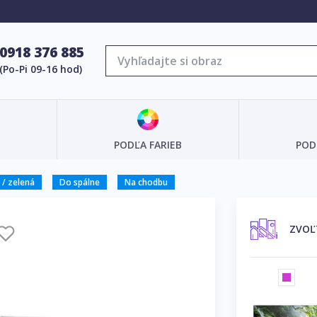
0918 376 885
(Po-Pi 09-16 hod)
PODĽA FARIEB
POD
/ zelená
Do spálne
Na chodbu
ZVOĽ