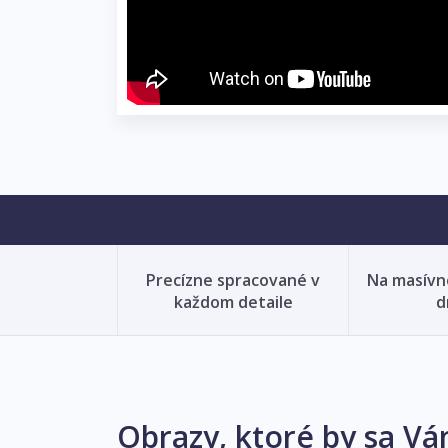
Precízne spracované v
Na masív
každom detaile
d
Obrazy, ktoré by sa Vá