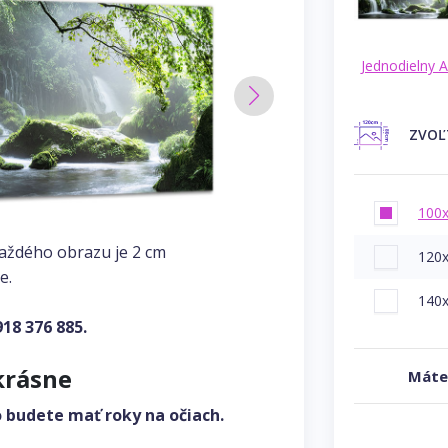
Jednodielny 
ZVO
100
každého obrazu je 2 cm
120
e.
140
918 376 885
.
krásne
Máte
o budete mať roky na očiach.