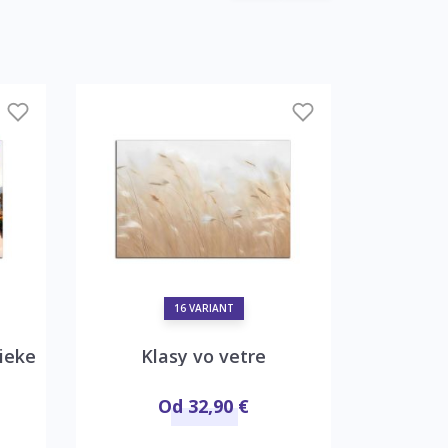
16 VARIANT
ieke
Klasy vo vetre
Abstra
Od 32,90 €