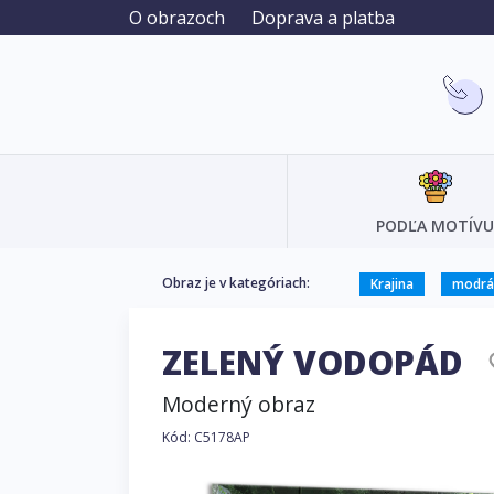
O obrazoch
Doprava a platba
PODĽA MOTÍVU
Obraz je v kategóriach:
Krajina
modrá 
ZELENÝ VODOPÁD
Moderný obraz
Kód: C5178AP