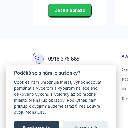
zu
Detail obrazu
VI
0918 376 885
O n
Podělíš se s námi o sušenky?
info@colorika.sk
Kd
Cookies nám umožňuje merať, vyhodnocovať,
pomáhať s výberom a výberom najlepšieho
Ako
celkového výkonu z Coloriky až po možné
Kon
miesto pre nákup obrazov. Poskytneš nám
prístup k svojim? Budeme strážiť, než Louvre
svoju Mona Lisu.
Povolte všetky
Jen vybrané