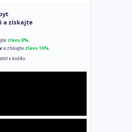
byt
 a získajte
ajte
zľavu 8%.
v
a získajte
zľavu 16%.
atní v košíku