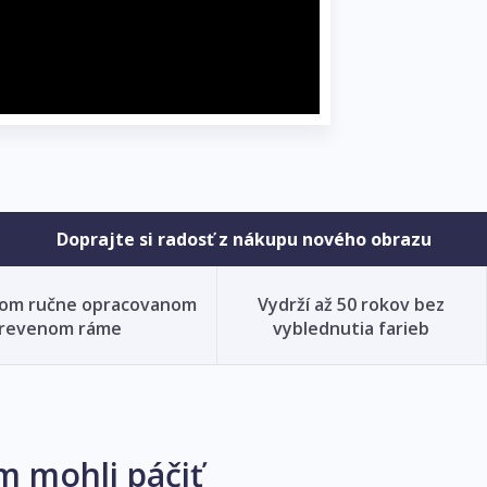
Doprajte si radosť z nákupu nového obrazu
nom ručne opracovanom
Vydrží až 50 rokov bez
revenom ráme
vyblednutia farieb
m mohli páčiť