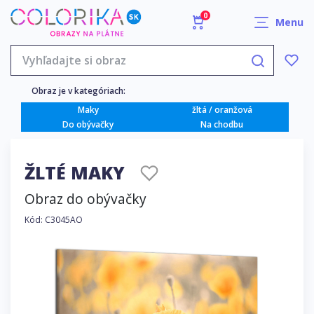
0
Menu
Obraz je v kategóriach:
Maky
žltá / oranžová
Do obývačky
Na chodbu
ŽLTÉ MAKY
Obraz do obývačky
Kód: C3045AO