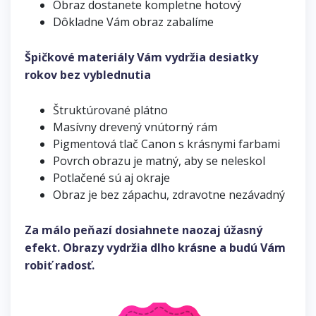
Obraz dostanete kompletne hotový
Dôkladne Vám obraz zabalíme
Špičkové materiály Vám vydržia desiatky
rokov bez vyblednutia
Štruktúrované plátno
Masívny drevený vnútorný rám
Pigmentová tlač Canon s krásnymi farbami
Povrch obrazu je matný, aby se neleskol
Potlačené sú aj okraje
Obraz je bez zápachu, zdravotne nezávadný
Za málo peňazí dosiahnete naozaj úžasný
efekt. Obrazy vydržia dlho krásne a budú Vám
robiť radosť.