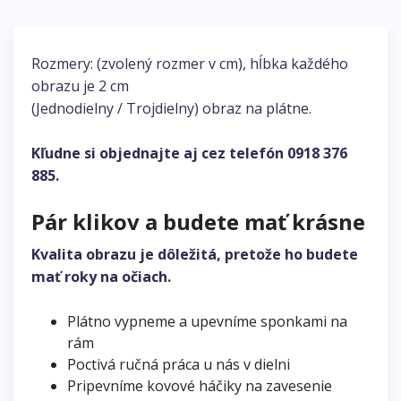
Rozmery: (zvolený rozmer v cm), hĺbka každého
obrazu je 2 cm
(Jednodielny / Trojdielny) obraz na plátne.
Kľudne si objednajte aj cez telefón
0918 376
885
.
Pár klikov a budete mať krásne
Kvalita obrazu je dôležitá, pretože ho budete
mať roky na očiach.
Plátno vypneme a upevníme sponkami na
rám
Poctivá ručná práca u nás v dielni
Pripevníme kovové háčiky na zavesenie