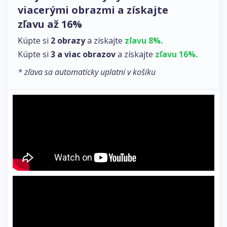
viacerými obrazmi a získajte
zľavu až 16%
Kúpte si
2 obrazy
a získajte
zľavu 8%.
Kúpte si
3 a viac obrazov
a získajte
zľavu 16%.
* zľava sa automaticky uplatní v košíku