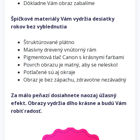
Dôkladne Vám obraz zabalíme
Špičkové materiály Vám vydržia desiatky
rokov bez vyblednutia
Štruktúrované plátno
Masívny drevený vnútorný rám
Pigmentová tlač Canon s krásnymi farbami
Povrch obrazu je matný, aby se neleskol
Potlačené sú aj okraje
Obraz je bez zápachu, zdravotne nezávadný
Za málo peňazí dosiahnete naozaj úžasný
efekt. Obrazy vydržia dlho krásne a budú Vám
robiť radosť.