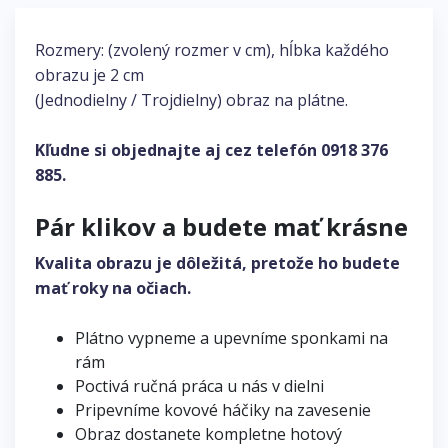
Rozmery: (zvolený rozmer v cm), hĺbka každého
obrazu je 2 cm
(Jednodielny / Trojdielny) obraz na plátne.
Kľudne si objednajte aj cez telefón
0918 376
885
.
Pár klikov a budete mať krásne
Kvalita obrazu je dôležitá, pretože ho budete
mať roky na očiach.
Plátno vypneme a upevníme sponkami na
rám
Poctivá ručná práca u nás v dielni
Pripevníme kovové háčiky na zavesenie
Obraz dostanete kompletne hotový