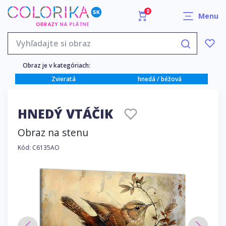
0
Menu
Obraz je v kategóriach:
Zvieratá
hnedá / béžová
HNEDÝ VTÁČIK
Obraz na stenu
Kód: C6135AO