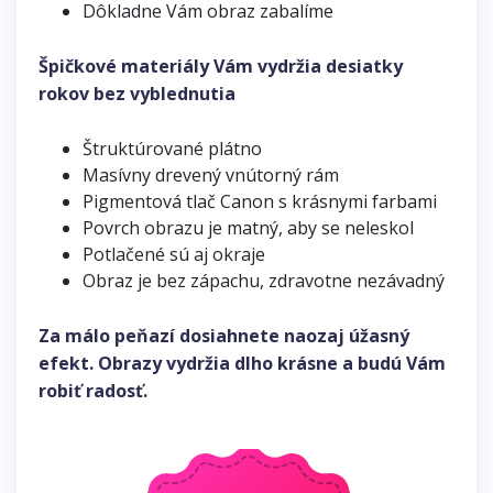
Dôkladne Vám obraz zabalíme
Špičkové materiály Vám vydržia desiatky
rokov bez vyblednutia
Štruktúrované plátno
Masívny drevený vnútorný rám
Pigmentová tlač Canon s krásnymi farbami
Povrch obrazu je matný, aby se neleskol
Potlačené sú aj okraje
Obraz je bez zápachu, zdravotne nezávadný
Za málo peňazí dosiahnete naozaj úžasný
efekt. Obrazy vydržia dlho krásne a budú Vám
robiť radosť.