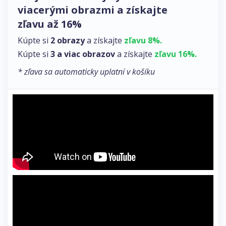
viacerými obrazmi a získajte
zľavu až 16%
Kúpte si
2 obrazy
a získajte
zľavu 8%.
Kúpte si
3 a viac obrazov
a získajte
zľavu 16%.
* zľava sa automaticky uplatní v košíku