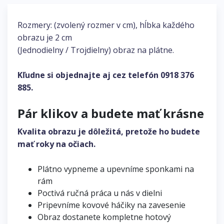
Rozmery: (zvolený rozmer v cm), hĺbka každého
obrazu je 2 cm
(Jednodielny / Trojdielny) obraz na plátne.
Kľudne si objednajte aj cez telefón
0918 376
885
.
Pár klikov a budete mať krásne
Kvalita obrazu je dôležitá, pretože ho budete
mať roky na očiach.
Plátno vypneme a upevníme sponkami na
rám
Poctivá ručná práca u nás v dielni
Pripevníme kovové háčiky na zavesenie
Obraz dostanete kompletne hotový