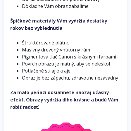
Dôkladne Vám obraz zabalíme
Špičkové materiály Vám vydržia desiatky
rokov bez vyblednutia
Štruktúrované plátno
Masívny drevený vnútorný rám
Pigmentová tlač Canon s krásnymi farbami
Povrch obrazu je matný, aby se neleskol
Potlačené sú aj okraje
Obraz je bez zápachu, zdravotne nezávadný
Za málo peňazí dosiahnete naozaj úžasný
efekt. Obrazy vydržia dlho krásne a budú Vám
robiť radosť.