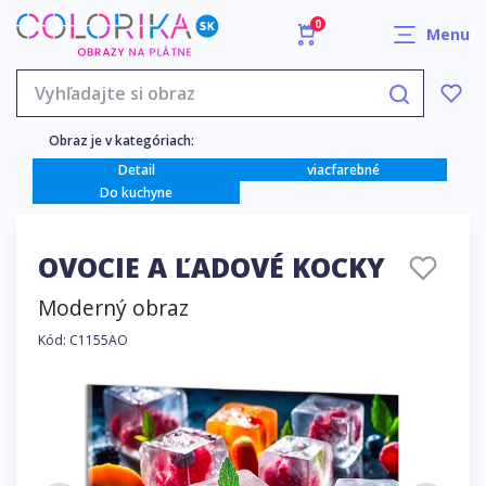
0
Menu
Obraz je v kategóriach:
Detail
viacfarebné
Do kuchyne
OVOCIE A ĽADOVÉ KOCKY
Moderný obraz
Kód: C1155AO