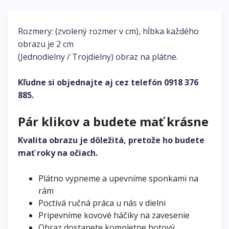
Rozmery: (zvolený rozmer v cm), hĺbka každého
obrazu je 2 cm
(Jednodielny / Trojdielny) obraz na plátne.
Kľudne si objednajte aj cez telefón
0918 376
885
.
Pár klikov a budete mať krásne
Kvalita obrazu je dôležitá, pretože ho budete
mať roky na očiach.
Plátno vypneme a upevníme sponkami na
rám
Poctivá ručná práca u nás v dielni
Pripevníme kovové háčiky na zavesenie
Obraz dostanete kompletne hotový