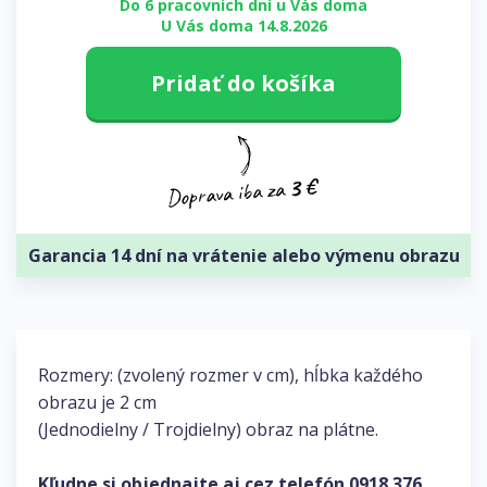
Do 6 pracovních dní u Vás doma
U Vás doma 14.8.2026
Pridať do košíka
Garancia 14 dní na vrátenie alebo výmenu obrazu
Rozmery: (zvolený rozmer v cm), hĺbka každého
obrazu je 2 cm
(Jednodielny / Trojdielny) obraz na plátne.
Kľudne si objednajte aj cez telefón
0918 376