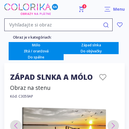
0
Menu
Obraz je v kategóriach:
Mólo
Západ slnka
žltá / oranžová
Do obývačky
Do spálne
ZÁPAD SLNKA A MÓLO
Obraz na stenu
Kód: C3059AP