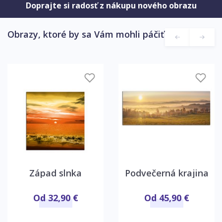
Doprajte si radosť z nákupu nového obrazu
Obrazy, ktoré by sa Vám mohli páčiť
Západ slnka
Podvečerná krajina
Od 32,90 €
Od 45,90 €