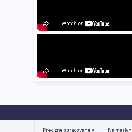
Precízne spracované v
Na masív