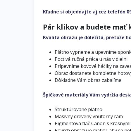
Kľudne si objednajte aj cez telefón
0
Pár klikov a budete mať 
Kvalita obrazu je dôležitá, pretože h
Plátno vypneme a upevníme spon
Poctivá ručná práca u nás v dielni
Pripevníme kovové háčiky na zave
Obraz dostanete kompletne hotov
Dôkladne Vám obraz zabalíme
Špičkové materiály Vám vydržia desi
Štruktúrované plátno
Masívny drevený vnútorný rám
Pigmentová tlač Canon s krásnymi
Povrch obrazu je matný, aby se ne