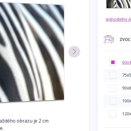
Jednodielny 
ZVO
60x
75x
90x
100
120
každého obrazu je 2 cm
e.