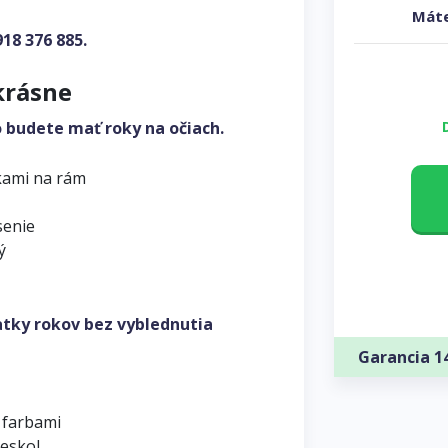
Máte
918 376 885
.
krásne
o budete mať roky na očiach.
kami na rám
senie
ý
atky rokov bez vyblednutia
Garancia 1
 farbami
leskol