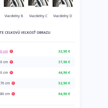
A
Viacdielny B
Viacdielny C
Viacdielny D
ĽTE
CELKOVÚ
VEĽKOSŤ OBRAZU
40 cm
32,90 €
?
50 cm
37,90 €
?
60 cm
44,90 €
?
x70 cm
52,90 €
?
x80 cm
64,90 €
?