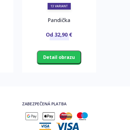
13 VARIANT
Pandička
Ti
Od 32,90 €
Detail obrazu
D
ZABEZPEČENÁ PLATBA