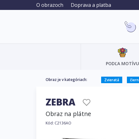
O obrazoch
Doprava a platba
PODĽA MOTÍVU
Obraz je v kategóriach:
Zvieratá
čiern
ZEBRA
Obraz na plátne
Kód: C2136AO