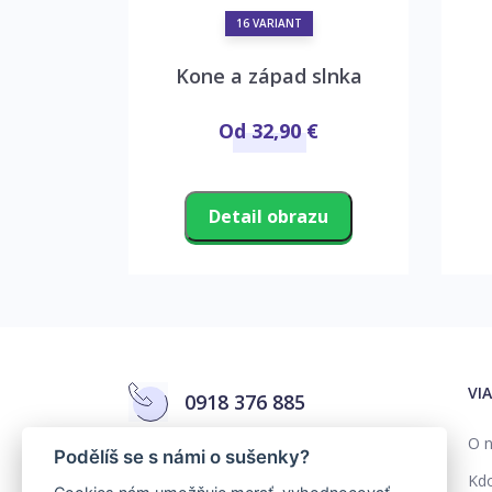
16 VARIANT
ýlik
Kone a západ slnka
€
Od 32,90 €
zu
Detail obrazu
VI
0918 376 885
O n
Podělíš se s námi o sušenky?
info@colorika.sk
Kd