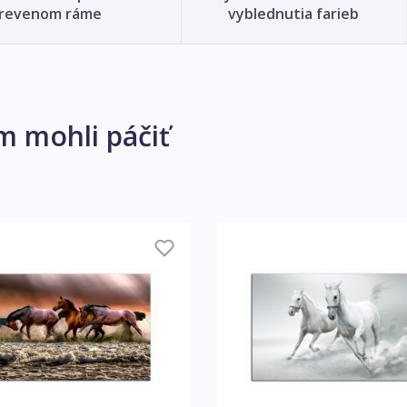
revenom ráme
vyblednutia farieb
m mohli páčiť