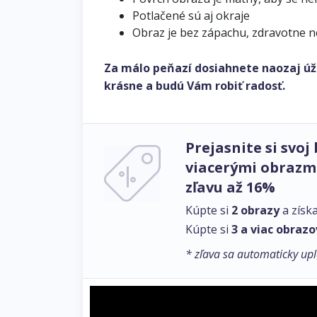
Potlačené sú aj okraje
Obraz je bez zápachu, zdravotne 
Za málo peňazí dosiahnete naozaj úž
krásne a budú Vám robiť radosť.
Prejasnite si svoj 
viacerými obrazmi
zľavu až 16%
Kúpte si
2 obrazy
a získ
Kúpte si
3 a viac obrazo
* zľava sa automaticky upl