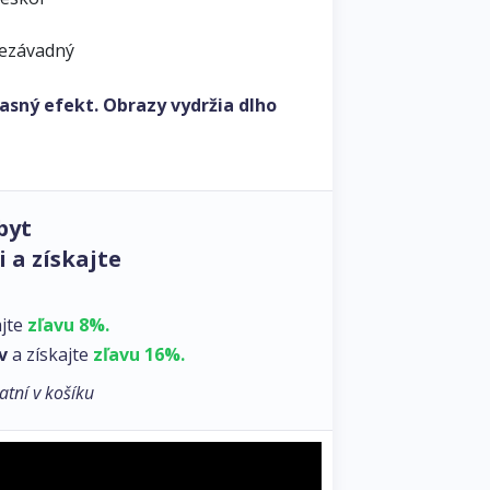
nezávadný
asný efekt. Obrazy vydržia dlho
byt
 a získajte
ajte
zľavu 8%.
v
a získajte
zľavu 16%.
atní v košíku