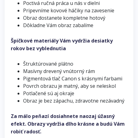
Poctivá ručná práca u nás v dielni
Pripevníme kovové háčiky na zavesenie
Obraz dostanete kompletne hotový
Dôkladne Vám obraz zabalíme
Špičkové materiály Vám vydržia desiatky
rokov bez vyblednutia
Štruktúrované plátno
Masívny drevený vnútorný rám
Pigmentová tlač Canon s krásnymi farbami
Povrch obrazu je matný, aby se neleskol
Potlačené sú aj okraje
Obraz je bez zápachu, zdravotne nezávadný
Za málo peňazí dosiahnete naozaj úžasný
efekt. Obrazy vydržia dlho krásne a budú Vám
robiť radosť.