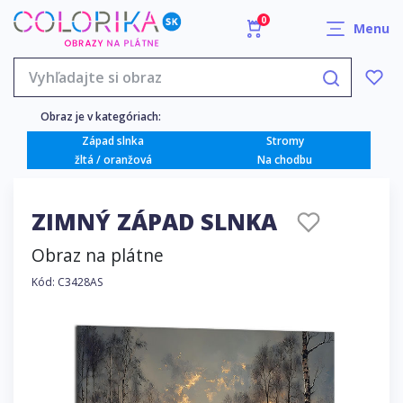
0
Menu
Obraz je v kategóriach:
Západ slnka
Stromy
žltá / oranžová
Na chodbu
ZIMNÝ ZÁPAD SLNKA
Obraz na plátne
Kód: C3428AS